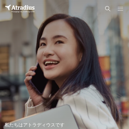
支払慣行バロメーター
B2B支払慣行の動向アジア