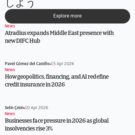
しよう
Explore more
News
Atradius expands Middle East presence with
new DIFC Hub
Pavel Gómez del Castillo
15 Apr 2026
News
How geopolitics, financing, and AI redefine
credit insurance in 2026
Selin Çetin
10 Apr 2026
News
Businesses face pressure in 2026 as global
insolvencies rise 3%