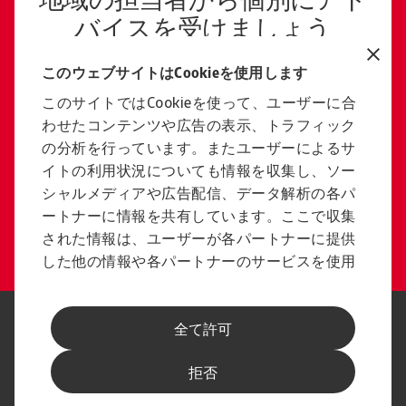
地域の担当者から個別にアド
バイスを受けましょう
ご連絡ください
このウェブサイトはCookieを使用します
このサイトではCookieを使って、ユーザーに合
わせたコンテンツや広告の表示、トラフィック
採用情報
の分析を行っています。またユーザーによるサ
国際的な企業の一員になりま
イトの利用状況についても情報を収集し、ソー
しょう
シャルメディアや広告配信、データ解析の各パ
ートナーに情報を共有しています。ここで収集
キャリア情報をご覧ください
された情報は、ユーザーが各パートナーに提供
した他の情報や各パートナーのサービスを使用
した際に収集された情報と組み合わされ、各パ
ートナーによって使用されることがあります。
法に基づく表示
プライバシーに関する声明
全て許可
フィッシングとセキュリティ
免責事項
Cookieに関する情報
サプライヤー情報
拒否
スピークアップ チャンネル
最新情報をお届けします