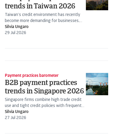
trends in Taiwan 2026
Taiwan’s credit environment has recently
become more demanding for businesses,
requiring closer oversight of cash flow and...
Silvia Ungaro
29 Jul 2026
Payment practices barometer
B2B payment practices
trends in Singapore 2026
Singapore firms combine high trade credit
use and tight credit policies with frequent
payment delays from B2B...
Silvia Ungaro
27 Jul 2026