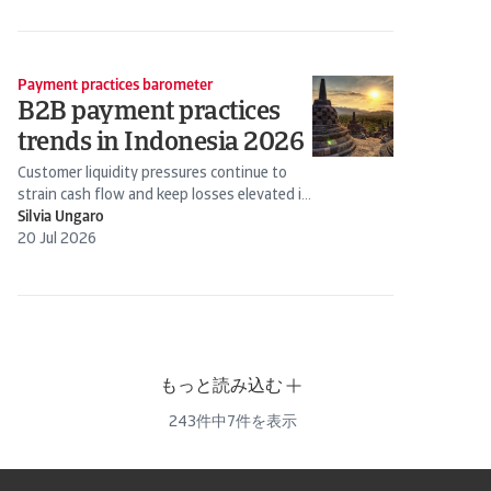
Payment practices barometer
B2B payment practices
trends in Indonesia 2026
Customer liquidity pressures continue to
strain cash flow and keep losses elevated in
Indonesia, with firms taking a...
Silvia Ungaro
20 Jul 2026
もっと読み込む
243
件中
7
件を表示