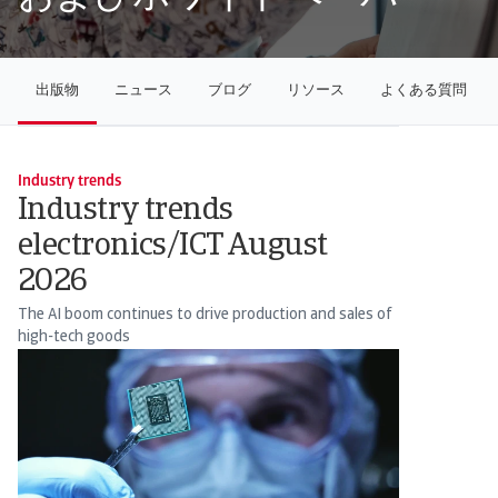
出版物
ニュース
ブログ
リソース
よくある質問
Industry trends
Industry trends
electronics/ICT August
2026
The AI boom continues to drive production and sales of
high-tech goods