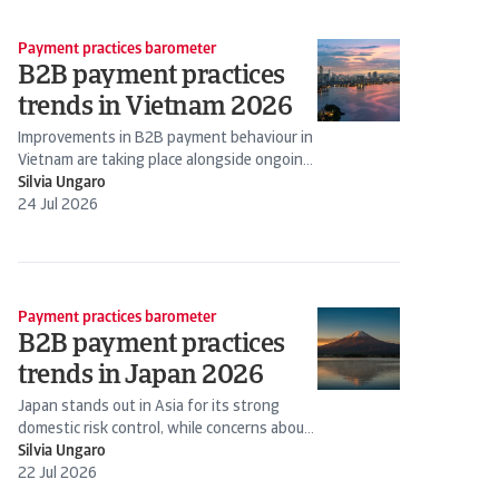
Payment practices barometer
B2B payment practices
trends in Vietnam 2026
Improvements in B2B payment behaviour in
Vietnam are taking place alongside ongoing
liquidity strain among businesses...
Silvia Ungaro
24 Jul 2026
Payment practices barometer
B2B payment practices
trends in Japan 2026
Japan stands out in Asia for its strong
domestic risk control, while concerns about
economic slowdown and sector-specific...
Silvia Ungaro
22 Jul 2026