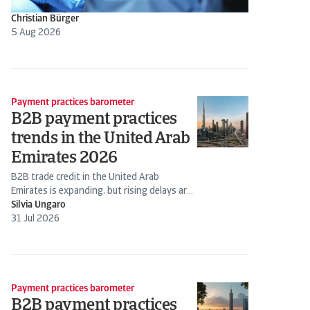
Christian Bürger
5 Aug 2026
Payment practices barometer
B2B payment practices
trends in the United Arab
Emirates 2026
B2B trade credit in the United Arab
Emirates is expanding, but rising delays are
increasing payment and...
Silvia Ungaro
31 Jul 2026
Payment practices barometer
B2B payment practices