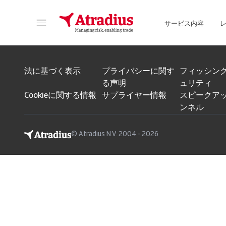
サービス内容
保険契約情報、与信限度額申請ツール、インサイトに直接アクセスできます。
ポートフォリオを管理するためのオンライン・ビ
法に基づく表示
プライバシーに関す
フィッシン
る声明
ュリティ
Cookieに関する情報
サプライヤー情報
スピークアッ
ンネル
© Atradius N.V. 2004 - 2026