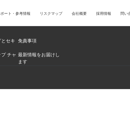
レポート・参考情報
リスクマップ
会社概要
採用情報
問い
ジネス・インテリジェンス・プラットフォームにアクセスできます。
債権回収のみのお客様は、債権回収管理システムにアクセスしてください。
グとセキ
免責事項
プ チャ
最新情報をお届けし
ます