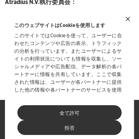
Atradius N.V.執行委員会：
David Capdevila
このウェブサイトはCookieを使用します
Andreas Tesch
このサイトではCookieを使って、ユーザーに合
わせたコンテンツや広告の表示、トラフィック
Marta Nodal
の分析を行っています。またユーザーによるサ
イトの利用状況についても情報を収集し、ソー
Claus Gramlich-Eicher
シャルメディアや広告配信、データ解析の各パ
ートナーに情報を共有しています。ここで収集
Marc Henstridge
された情報は、ユーザーが各パートナーに提供
した他の情報や各パートナーのサービスを使用
した際に収集された情報と組み合わされ、各パ
ートナーによって使用されることがあります。
法に基づく表示
プライバシーに関する声明
全て許可
フィッシングとセキュリティ
免責事項
Cookieに関する情報
サプライヤー情報
拒否
スピークアップ チャンネル
最新情報をお届けします