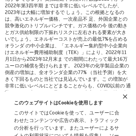
2022年第3四半期 までは非常に低いレベルでしたが、
2023年は大幅に増加するで しょう。この根拠となるの
は、高いエネルギー価格、一次産品不 足、外国企業との
競争激化のトリプルパンチです。ガス価格の今 後の動き
とガス供給制限の下振れリスクに左右される要素が大き
いでしょう。エネルギーコストが売上の最低7%を占める
オランダ の中小企業は、「エネルギー集約型中小企業向
けエネルギー費用補助制度（TEK）」により、2022年11
月1日から2023年12月末ま での期間にわたって最大16万
ユーロの補償を受けられます。 2023年の化学製品企業の
倒産の増加は、全オランダ企業の77% （当社予測）を大
きく下回るものと当社では見込んでいます。こ の増加が
非常に低いレベルにとどまることからも、COVID以前の 通
常レベルに戻るものと見られます。 大方の企業、特に多
国籍企業の強固な財務状況により、現時点で はオランダ
このウェブサイトはCookieを使用します
の化学製品業界の信用リスク状況は「Fair（良好）」 と当
社では評価します。しかし、課題は山積みです。オランダ
このサイトではCookieを使って、ユーザーに合
の ガス価格高騰がさらに長期にわたって続くと、化学製
わせたコンテンツや広告の表示、トラフィック
品生産拠点 の新規投資先がエネルギーが安価な市場に流
の分析を行っています。またユーザーによるサ
れる可能性がありま す。環境規制が厳格化しつつあるう