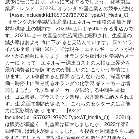
減少に転じており、さらに悪化するでしょう。 化学製品
業界トレンド：2022年 オランダ 外国企業との競争が激化
[Asset Included(Id:1657027197932;Type:AT_Media_C)]
オランダの化学製品生産量はエネルギー価格の高騰と原
材料供給 上の制約で、2022年はおよそ4%下がる見込みで
す。2023年は一 次産品の供給問題は緩和され、生産量の
減少率はおよそ1%に下が ると見込んでいます。 国外のラ
イバル企業（特に米国）では現在、エネルギーコストがや
や下がる傾向にあります。オランダや欧州の化学製品メー
カーに とって、エネルギー調達コストの大幅な上昇分を
最終消費者に転嫁 するのが難しいのはこういう事情によ
ります。フル稼働すると採算 が合わないため、減産や稼
働一時停止に踏み切るオランダの化学製 品メーカーは増
加しました。化学製品メーカーが供給する中間生成 物
は、ゴム業界、プラスチック業界、家具業界に納入されま
す。生 産面で制約があると、これらのセクターの生産能
力に悪影響があり ます。 [Asset
Included(Id:1657027197970;Type:AT_Media_C)] 2021年
は販売が底堅く、利益率は拡大しましたが、2022年第2
四半期には減少が始まりました。今後数か月間はさらに悪
化する でしょう。支払遅延や倒産の件数は2021年から