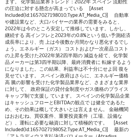
ます。 化学製品業界トレンド：2022年 スペイン 流動性
の圧迫に対する懸念が高まっている [Asset
Included(Id:1657027198010;Type:AT_Media_C)] 自動車
や建設業など、大口バイヤーの業界の需要をみると、
2022年は今のところ安定して推移しています。しかし、
継続する 高インフレと2023年の0.8%という低い予測経済
成長率により、売 上は今後数か月間かなり悪化するでし
ょう。エネルギー（ガス） コストおよび一次産品コスト
の上昇を受けた2022年第2四半期の 減益を経て、化学製
品メーカーは第3四半期以降、最終消費者に 転嫁するよう
になりました。この結果、利益率は不十分にせよ回 復を
見せています。 スペイン政府はさらに、エネルギー価格
高 騰の影響を受けた化学製品業界など、さまざまな業界
に対して、 政府保証の貸付金制度やガス価格のプライス
キャップ制で支援し ています。 スペインの化学製品企業
はキャッシュフローとEBITDAの観点で は健全であるた
め、その効果は概して大きいとは言えません。 金融機関
はおおむね、買収案件、重要投資案件（工場、設備な
ど）、運転に必要な融資に対して積極的です。 [Asset
Included(Id:1657027198052;Type:AT_Media_C)] 最新の
「アトラディウス支払決済バロメーター（Atradius