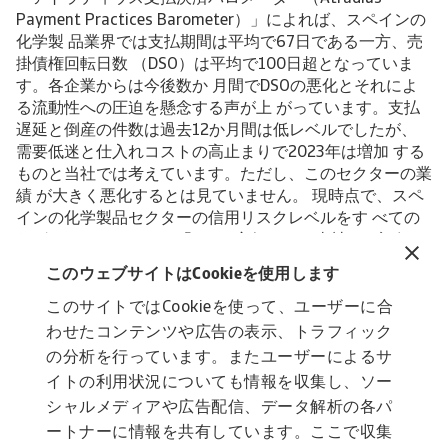
Payment Practices Barometer）」によれば、スペインの
化学製 品業界では支払期間は平均で67日である一方、売
掛債権回転日数 （DSO）は平均で100日超となっていま
す。各企業からは今後数か 月間でDSOの悪化とそれによ
る流動性への圧迫を懸念する声が上 がっています。支払
遅延と倒産の件数は過去12か月間は低レベルでしたが、
需要低迷と仕入れコストの高止まりで2023年は増加 する
ものと当社では考えています。ただし、このセクターの業
績 が大きく悪化するとは見ていません。 現時点で、スペ
インの化学製品セクターの信用リスクレベルをす べての
セグメントにわたって「Fair（良好）」と当社では評価し
ます。それでも、資金調達コストが上がり、支払決済状況
このウェブサイトはCookieを使用します
が悪化 すると、各企業の財務への圧迫が強くなり、大口
バイヤー業界 の需要は縮小するところであるため、下振
このサイトではCookieを使って、ユーザーに合
れリスクは依然として 残っています。さらには、来年国
わせたコンテンツや広告の表示、トラフィック
外との競合が落ち着きを見せた 場合に、これがスペイン
の分析を行っています。またユーザーによるサ
の化学製品企業に有利に働く可能性があ ります。つま
イトの利用状況についても情報を収集し、ソー
り、欧州中央部に位置するライバル企業がガス価格 高騰
シャルメディアや広告配信、データ解析の各パ
またはガス供給制限を理由に生産縮小を余儀なくされるケ
ートナーに情報を共有しています。ここで収集
ー スです。