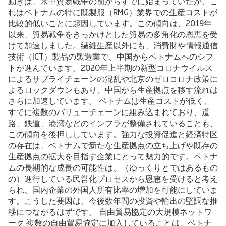
動きは、米中貿易戦争の前からすでに始まっていたが、こ
れはベトナムの特に既製服（RMG）業界での生産コストが
比較的低いことに起因しています。この傾向は、2019年
以来、貿易戦争をきっかけとした貿易の多角化の恩恵を受
けて加速しました。繊維生産以外にも、消費財や情報通信
技術（ICT）製品の製造業で、中国からベトナムへのシフ
トが進んでいます。2020年上半期の新型コロナウイルス
によるサプライチェーンの混乱や北京のゼロコロナ政策に
よるロックダウンもあり、中国から生産拠点を移す流れは
さらに加速しています。 ベトナムは生産コストが低く、
すでに複数のバリューチェーンに組み込まれており、道
路、鉄道、港湾などのインフラが整備されていることも、
この傾向を後押ししています。強力な投資促進と経済特区
の存在は、ベトナムで新たな生産拠点の立ち上げや既存の
生産拠点の拡大を目指す企業にとって魅力的です。ベトナ
ムの長期的な成長の可能性は、（ゆっくりとではあるもの
の）進行している民営化プロセスから恩恵を受けると考え
られ、国内企業の外国人所有比率の増加を可能にしていま
す。こうした要因は、今後数年間の投資や輸出の堅調な推
移につながるはずです。 自由貿易協定の大規模ネットワ
ーク 複数の自由貿易協定に加入していることは、ベトナ