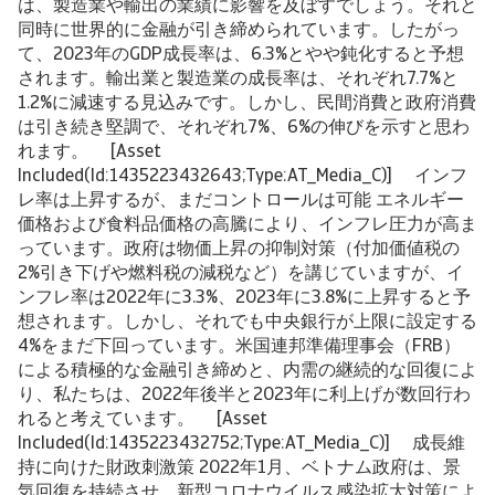
は、製造業や輸出の業績に影響を及ぼすでしょう。それと
同時に世界的に金融が引き締められています。したがっ
て、2023年のGDP成長率は、6.3%とやや鈍化すると予想
されます。輸出業と製造業の成長率は、それぞれ7.7%と
1.2%に減速する見込みです。しかし、民間消費と政府消費
は引き続き堅調で、それぞれ7%、6%の伸びを示すと思わ
れます。 [Asset
Included(Id:1435223432643;Type:AT_Media_C)] インフ
レ率は上昇するが、まだコントロールは可能 エネルギー
価格および食料品価格の高騰により、インフレ圧力が高ま
っています。政府は物価上昇の抑制対策（付加価値税の
2%引き下げや燃料税の減税など）を講じていますが、イ
ンフレ率は2022年に3.3%、2023年に3.8%に上昇すると予
想されます。しかし、それでも中央銀行が上限に設定する
4%をまだ下回っています。米国連邦準備理事会（FRB）
による積極的な金融引き締めと、内需の継続的な回復によ
り、私たちは、2022年後半と2023年に利上げが数回行わ
れると考えています。 [Asset
Included(Id:1435223432752;Type:AT_Media_C)] 成長維
持に向けた財政刺激策 2022年1月、ベトナム政府は、景
気回復を持続させ、新型コロナウイルス感染拡大対策によ