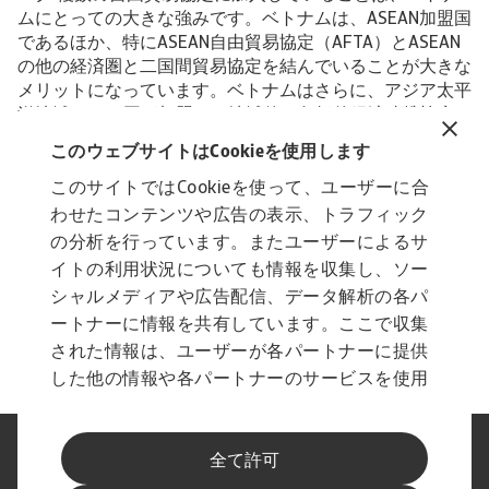
ムにとっての大きな強みです。ベトナムは、ASEAN加盟国
であるほか、特にASEAN自由貿易協定（AFTA）とASEAN
の他の経済圏と二国間貿易協定を結んでいることが大きな
メリットになっています。ベトナムはさらに、アジア太平
洋地域の15か国が加盟する地域的な包括的経済連携協定
（RCEP）、およびカナダ、チリ、メキシコ、ペルーなど
このウェブサイトはCookieを使用します
11か国が加盟する環太平洋パートナーシップに関する包括
的及び先進的な協定（CPTPP）に加盟しています。ま
このサイトではCookieを使って、ユーザーに合
た、2022年5月に米国が中心となって設立したインド太平
わせたコンテンツや広告の表示、トラフィック
洋経済枠組み（IPEF）にも加入しています。 2020年8月
の分析を行っています。またユーザーによるサ
に発効したEUベトナム自由貿易協定（EVFTA）は、ベト
イトの利用状況についても情報を収集し、ソー
ナムの貿易政策にとって大きな一歩となり、最終的に両者
シャルメディアや広告配信、データ解析の各パ
間で取引される全商品の関税の99%が撤廃されることにな
ートナーに情報を共有しています。ここで収集
りました。
された情報は、ユーザーが各パートナーに提供
した他の情報や各パートナーのサービスを使用
した際に収集された情報と組み合わされ、各パ
ートナーによって使用されることがあります。
法に基づく表示
プライバシーに関する声明
全て許可
フィッシングとセキュリティ
免責事項