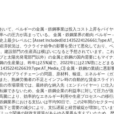
おいて、ベルギーの金属・鉄鋼事業は投入コスト上昇をバイヤ
への圧力が高まっている。 金属・鉄鋼業界の動向 ベルギー - 2
ベルに [Asset Included(Id:1435224126661;Type:AT_
経済状況は、ウクライナ紛争の影響を受けて悪化しており、ベ
し、建設部門の生産高は横ばいになると予想されています。こ
プと太陽光発電部門以外）の金属と鉄鋼の国内需要にもマイナ
の生産量は、昨年は2.5%減で、2022年には2.1%増にとど
ed(Id:1435224126639;Type:AT_Media_C)] 金属・鉄鋼の
中のサプライチェーンの問題、原材料、輸送、エネルギー（ガ
また、熟練労働者の不足とインフレ時の自動的な賃金スライド
在の市場環境では、最終的な納入先（エンドバイヤー）に仕入
転嫁できないため、金属・鉄鋼企業の利益率に対して圧力が強
高騰により、効率的なエネルギー利用や生産プロセスへの移行
鉄鋼業界における支払いは平均90日で、この2年間のセクター
低下と需要の減少により、支払遅延と経営破綻が増加しています
ンデミック関連の財政支援策があらゆる業界を支えていたため、