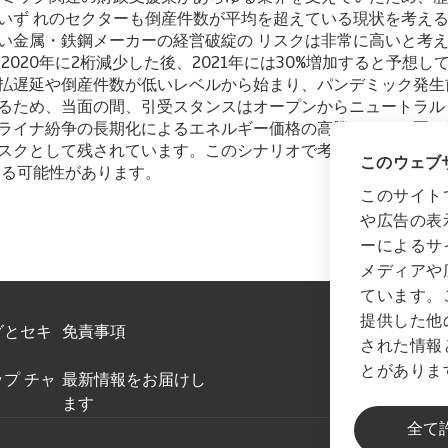
いず れのセクターも倒産件数が平均を超えている現状を考える
い金属・鉄鋼メーカーの経営破綻の リスクは非常に高いと考
2020年に2桁減少した後、2021年には30%増加すると予想し
払遅延や倒産件数が低いレベルから始まり、パンデミック発生
るため、当面の間、引受スタンスはオープンからニュートラル
ライナ紛争の長期化によるエネルギー価格の高騰、ユーロ圏の
スクとして残されています。このシナリオで考えると、金属と鉄
このウェブサ
する可能性があります。
このサイト
や広告の表
ーによるサ
メディアや
ています。
提供した他
グとセキ
免責事項
された情報
とがありま
プ チャ
最新情報をお届けし
ます
全て