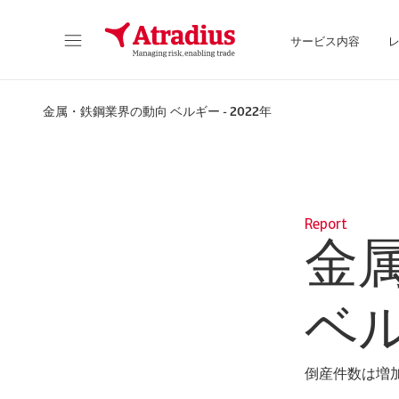
サービス内容
保険契約情報、与信限度額申請ツール、インサイトに直接アクセスできます。
ポートフォリオを管理するためのオンライン・ビ
金属・鉄鋼業界の動向 ベルギー - 2022年
Report
金
ベル
倒産件数は増