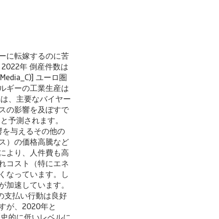
ーに転嫁するのに苦
022年 倒産件数は
Media_C)] ユーロ圏
ルギーの工業生産は
れは、主要なバイヤー
スの影響を及ぼすで
まると予測されます。
業績に悪影響を与えるその他の
ス）の価格高騰など
により、人件費も高
れコスト（特にエネ
くなっています。し
が加速しています。
の支払い行動は良好
が、2020年と
歴史的に低いレベルに