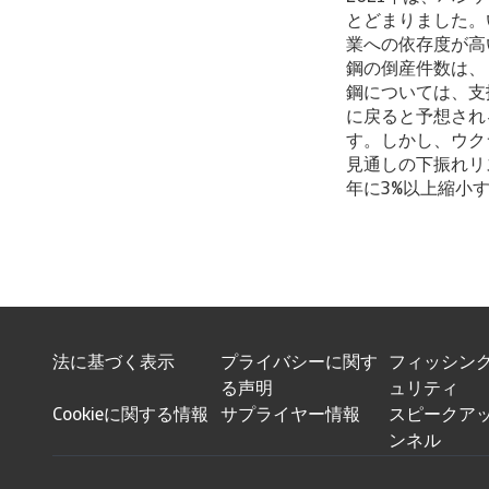
とどまりました。
業への依存度が高
鋼の倒産件数は、 
鋼については、支
に戻ると予想され
す。しかし、ウク
見通しの下振れリ
年に3%以上縮小
法に基づく表示
プライバシーに関す
フィッシン
る声明
ュリティ
Cookieに関する情報
サプライヤー情報
スピークアッ
ンネル